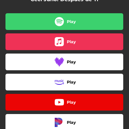
Play
Play
Play
Play
Play
Play