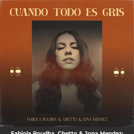
.
You're all set!
04:18
Cuando Todo Es Gris
Fabiola Roudha, Ghetto & Jona Mendez: