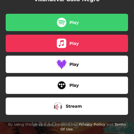
02:42
Tu Fantasma
Play
Play
Play
Play
Stream
By using this service you agree to our
Privacy Policy
and
Terms
Of Use
.