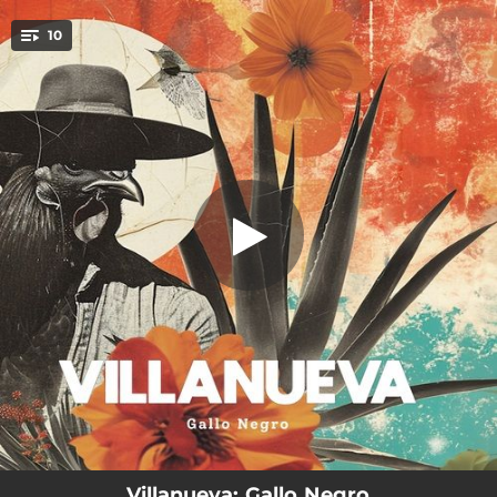
.
10
Veo tu Nombre
You're all set!
03:27
Veo tu Nombre
03:12
Gallo Negro
03:37
Me Entrego a los Santos
02:59
Mi Revolución
02:51
No Me Obligues a Quererte
02:57
Sonata para Divorciados (Te lo Puedes Quedar)
03:03
Mira cómo Baila (feat. Alba Dunas)
02:55
Una Vela Encendida
03:46
Peregrino (feat. Soleado)
Villanueva: Gallo Negro