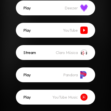
Play
Deezer
Play
YouTube
Stream
Claro Música
Play
Pandora
Play
YouTube Music