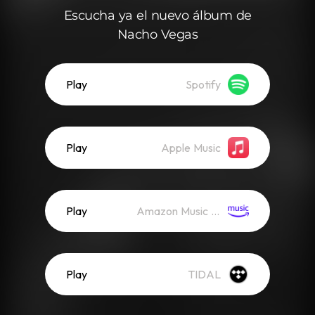
Escucha ya el nuevo álbum de
Nacho Vegas
Play
Spotify
Play
Apple Music
Play
Amazon Music (Streaming)
Play
TIDAL