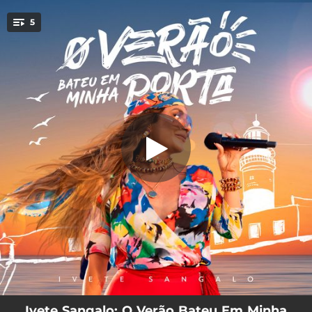
.
5
Energia de Gostosa
You're all set!
03:13
Energia de Gostosa
03:32
O Verão Bateu Em Minha Porta - Ao Vivo
03:55
Tum Tum Tum Tugurungudum - Ao Vivo
04:21
Deixa Merecer (Deixa a Gira Girar / Filho de Rei) - Ao Vivo
02:29
Lugar Perfeito - Ao vivo
Ivete Sangalo: O Verão Bateu Em Minha