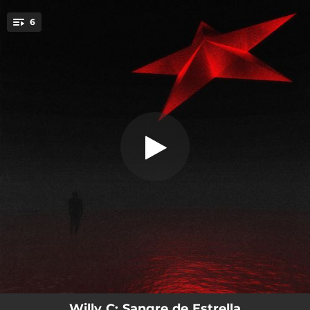
.
6
Dime
You're all set!
02:38
Dime
02:17
Eso Es Mío
03:40
Tr3s
02:35
Novios Amigos y Amantes
03:03
Dolor de Cabeza
03:40
Tu Gravedad
Willy C: Sangre de Estrella