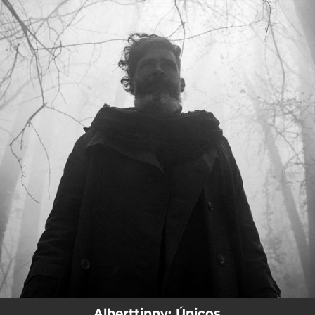
.
You're all set!
Alberttinny: Únicos