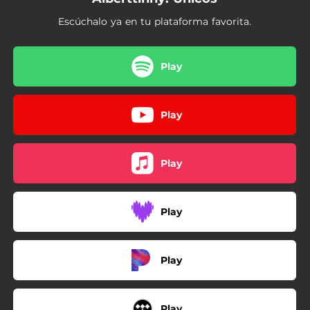
Escúchalo ya en tu plataforma favorita.
Play
Play
Play
Play
Play
Play