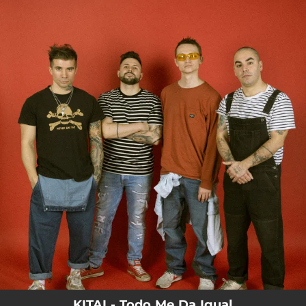
.
You're all set!
KITAI - Todo Me Da Igual