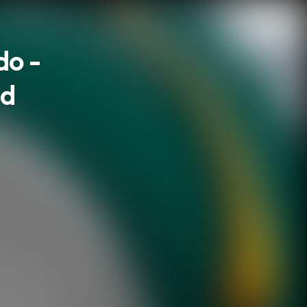
do -
ad