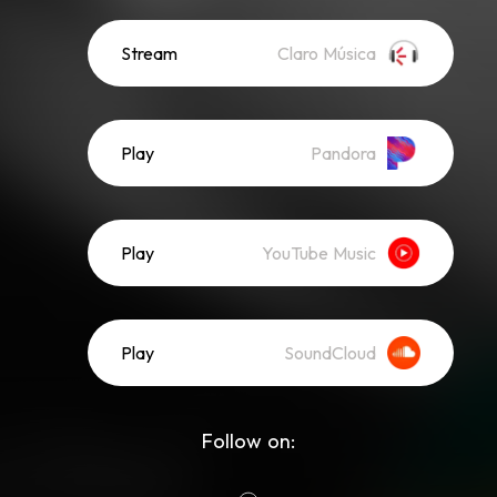
Stream
Claro Música
Play
Pandora
Play
YouTube Music
Play
SoundCloud
Follow on: