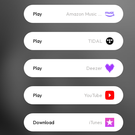
Play
Amazon Music (Streaming)
Play
TIDAL
Play
Deezer
Play
YouTube
Download
iTunes