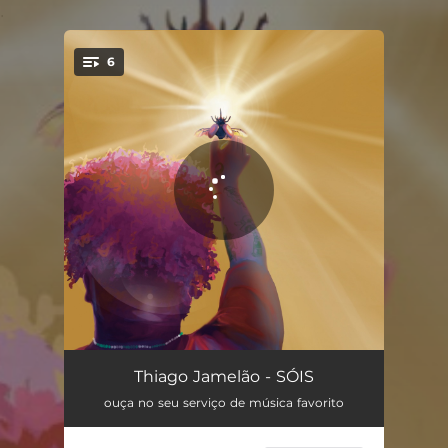
.
6
You're all set!
2000ealgumacoisa
03:11
Thiago Jamelão - SÓIS
ouça no seu serviço de música favorito
Morada
04:13