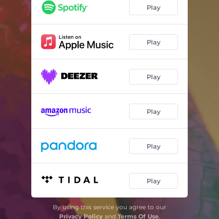
Dialogo Sobre Vivencia
04:02
Play
Beijando
03:25
Sóis
03:26
Play
Êlua
03:44
Play
Play
Play
Play
By using this service you agree to our
Privacy Policy
and
Terms Of Use
.