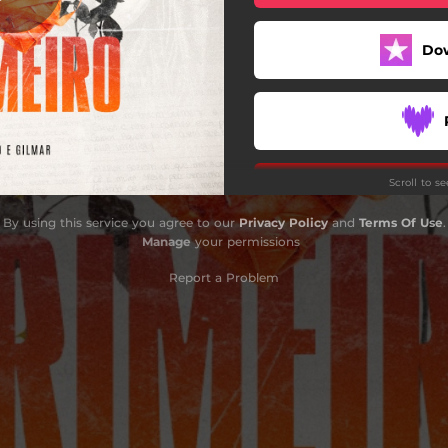
Do
Scroll to s
By using this service you agree to our
Privacy Policy
and
Terms Of Use
.
Manage
your permissions
Report a Problem