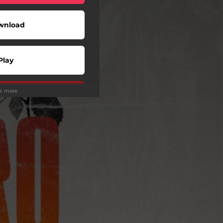
wnload
Play
ee more
Play
Play
Play