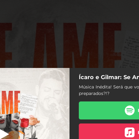
Ícaro e Gilmar: Se 
eiro (Ao Vivo)
Música Inédita! Será que v
preparados?!?
Se Ame Primeiro (Ao Vivo)