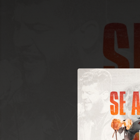
.
Se Ame Prim
You're all set!
02:55