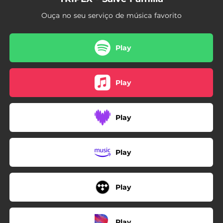
Ouça no seu serviço de música favorito
Play
Play
Play
Play
Play
Play