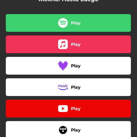
Play
Play
Play
Play
Play
Play