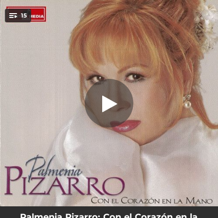
.
15
Con El Corazón En La Mano
You're all set!
03:48
Con El Corazón En La Mano
04:09
Que Pasa Entre Los Dos
03:24
Te Necesito Tanto Amor
03:51
Con Una Pala Y Un Sombrero
04:13
Me Muero Por Estar Contigo
03:14
Perdóname Mi Vida
03:27
Siempre Estoy Pensando En Él (En Ella)
02:54
Mar Y Cielo
03:45
Brindo Por Tu Cumpleaños
Palmenia Pizarro: Con el Corazón en la