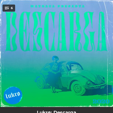
.
6
You're all set!
02:42
Manny en el LLauca
02:48
Mi Chiquita
03:00
Aguanta
03:40
Ven a Bailar
01:55
Sin Deudas
01:59
Achili Beat
Lukrø: Descarga