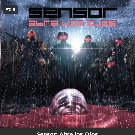
.
9
You're all set!
04:30
Ciegos
04:42
Golpe Bajo al Corazón (feat. Enrique Cuevas)
03:13
No Lloraré por Ti
03:28
When Love (feat. Enrique Cuevas & Juan Rivas)
05:11
Adiós
07:26
Despertar
04:21
Beber de Tu Sangre (feat. Carlos Escobedo, Gasu Siqueiros & Ernesto Mondragón)
03:10
Ya No (feat. Gustavo Samberino)
03:26
En Mi Interior (feat. Carlos Escobedo)
Sensor: Abre los Ojos