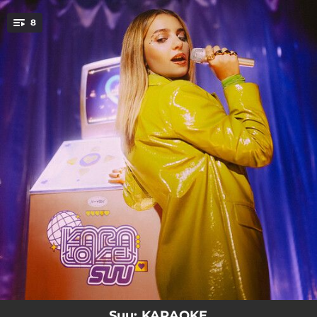
.
8
You're all set!
02:56
KARAOKE
03:28
PUR
03:05
CREO (QUE TK)
02:57
NOTA DE VOZ
03:40
DE TI PARA MÍ
02:40
TU A MENORCA I JO A L'ESCALA
02:31
BOOM
02:49
ENAMORADA DE LA MODA JUVENIL
Suu: KARAOKE