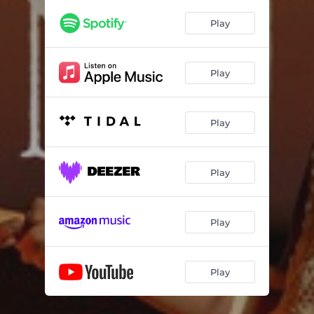
Play
Play
Play
Play
Play
Play