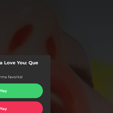
a Love You: Que
rma favorita!
Play
Play