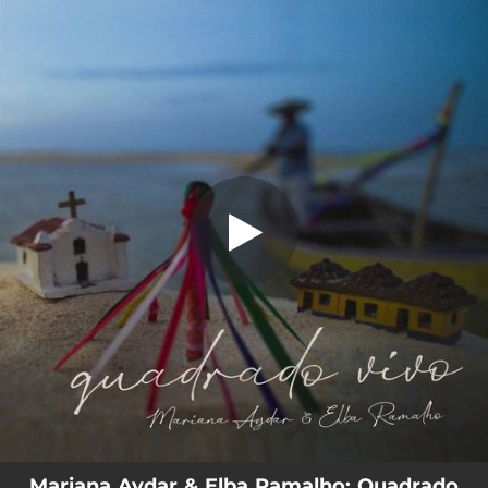
.
Quadrado Vivo
You're all set!
03:16
Quadrado Vivo
Mariana Aydar & Elba Ramalho: Quadrado