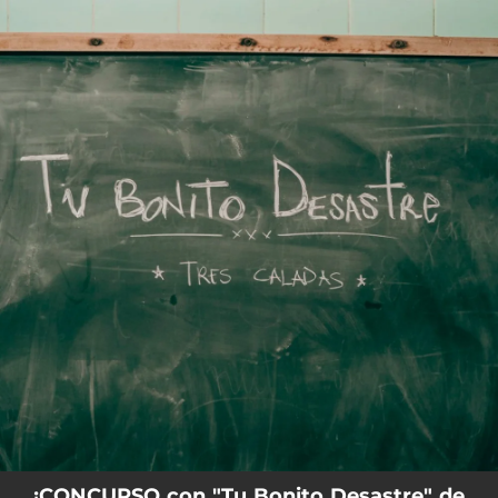
.
You're all set!
¡CONCURSO con "Tu Bonito Desastre" de