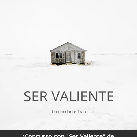
.
You're all set!
¡Concurso con "Ser Valiente" de