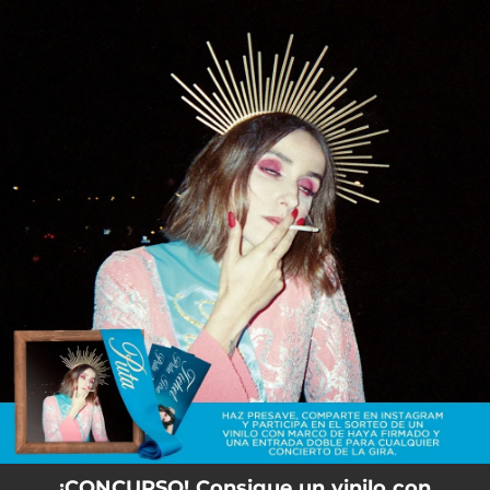
.
You're all set!
¡CONCURSO! Consigue un vinilo con