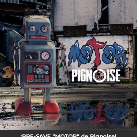
.
You're all set!
¡PRE-SAVE "MOTOR" de Pignoise!