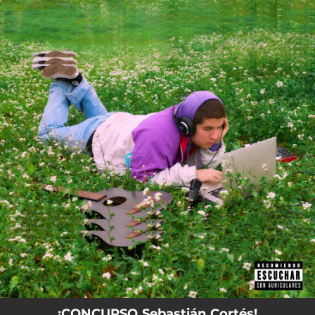
.
You're all set!
¡CONCURSO Sebastián Cortés!