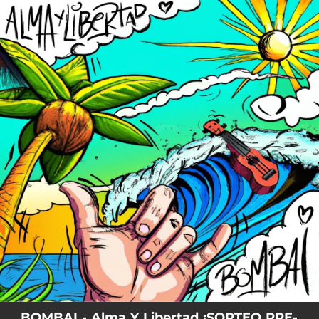
.
You're all set!
BOMBAI - Alma Y Libertad ¡SORTEO PRE-