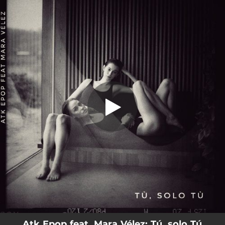
.
Tú, solo Tú (feat. Mara Vélez)
You're all set!
03:48
Tú, solo Tú (feat. Mara Vélez)
Atk Epop feat. Mara Vélez: Tú, solo Tú