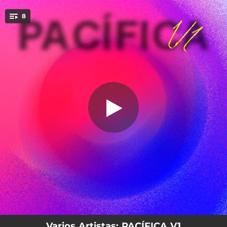
.
8
Sueño de árbol
You're all set!
04:15
Sueño de árbol
03:14
YURI TELEPATHY
03:36
Will U?
05:03
Entre Nubes
03:03
La noche te llama
05:45
I KEEP IT G
04:11
Vals III
04:44
Pandemix
Varios Artistas: PACÍFICA V1