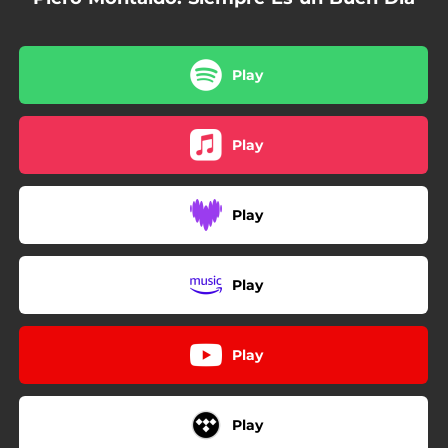
Play
Play
Play
Play
Play
Play