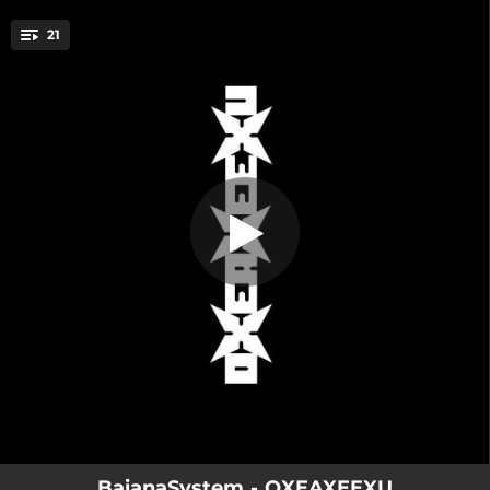
.
21
Reza Forte
You're all set!
03:52
Reza Forte
01:18
Raminho
03:47
Dança de Airumã
03:39
Corneteiro Luís
04:04
Brasiliana
03:03
Chapéu Panamá
02:38
Pachamama
02:54
Capucha
03:18
Oxe
BaianaSystem - OXEAXEEXU