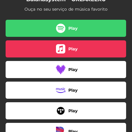
01:06
Vixe
Ouça no seu serviço de música favorito
03:37
A Vida É Curta Pra Viver Depois
03:18
Rádio África
Play
03:40
Nauliza
Play
02:06
Catraca
03:52
O Que Não Me Destrói Me Fortalece
Play
03:17
Monopólio
02:22
Tubarão
Play
02:22
Barbatana
02:07
Criado Mudou
Play
02:26
Guerra Batalha
Play