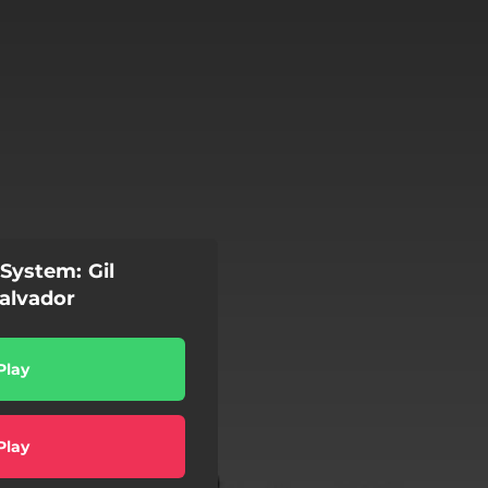
aSystem: Gil
alvador
Play
Play