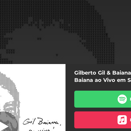
Gilberto Gil & Baian
s Love (Ao Vivo)
Baiana ao Vivo em S
Is This Love (Ao Vivo)
arracos da Cidade (Ao Vivo)
Extra (Ao Vivo)
Pessoa Nefasta (Ao Vivo)