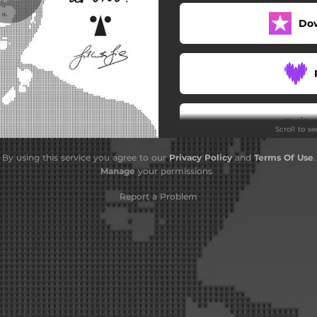
Sarará Miolo (Ao Vivo)
Do
riô / Dia da Caça (Ao Vivo)
Água (Ao Vivo)
Scroll to s
By using this service you agree to our
Privacy Policy
and
Terms Of Use
.
Manage
your permissions
Report a Problem