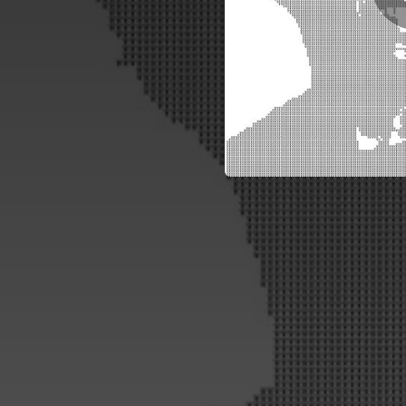
05:02
05:11
Emo
04:03