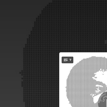
.
7
Is Thi
You're all set!
04:13
05:13
Nos B
05:34
04:37