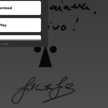
wnload
Play
Play
ee more
Play
Play