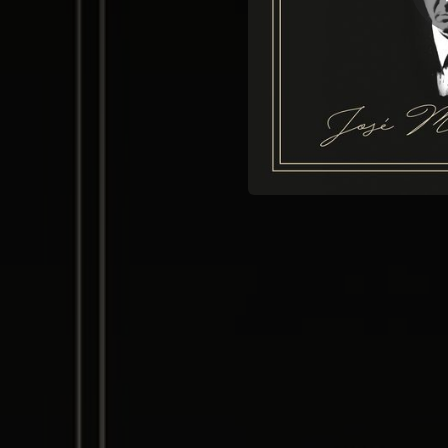
02:53
05:31
03:07
01:59
04:17
05:52
04:27
04:51
03:28
01:44
05:34