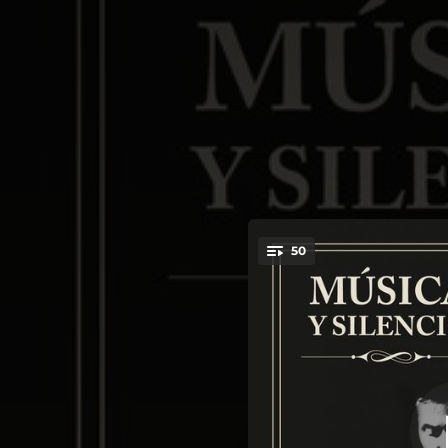
.
50
Q
You're all set!
03:44
04:09
02:30
03:54
Tengo 