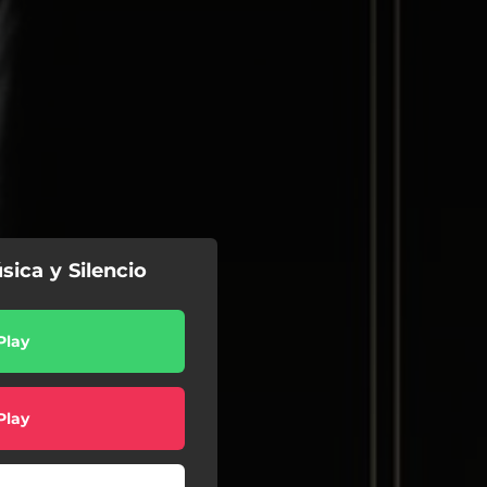
sica y Silencio
Play
Play