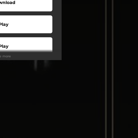
wnload
Play
Play
ee more
Play
Play