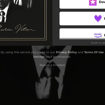
Do
Amor
Se Dice Cubano
Amor Sin Tedio
Epigrama
Scroll to s
Llama de Amor Viva
By using this service you agree to our
Privacy Policy
and
Terms Of Use
.
Arpa Soy
Manage
your permissions
Dulces Favores
Report a Problem
Lluvia en el Cristal
La Habana Sin Ti
Sólo el Amor
Tus Ojos Claros