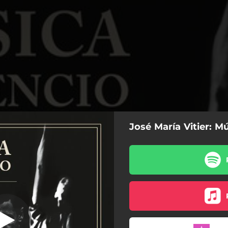
José María Vitier: Mú
uizás Fue Ayer
Quizás Fue Ayer
Besos
Juego de Amor
Miedo a Perder la Maravilla