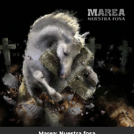
.
You're all set!
Marea: Nuestra fosa