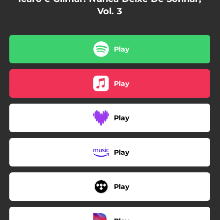
Vol. 3
Play
Play
Play
Play
Play