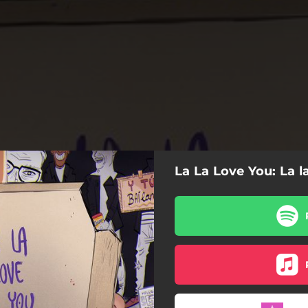
La La Love You: La 
Super (Héroe)
Dime por Qué
Poco a Poco
Irene