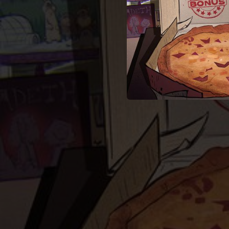
03:01
02:48
00:12
03:22
03:12
02:41
02:54
03:01
03:12
04:14
03:08
El Fin del Mundo (feat. Axolotes Mexicanos)