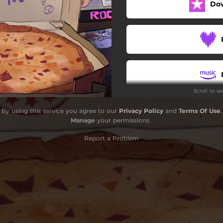
Do
Alucina Vecina
El Momento Perfecto
Intro
Es Inevitable
Scroll to s
Laponia
By using this service you agree to our
Privacy Policy
and
Terms Of Use
.
Más Colao Que el Colacao
Manage
your permissions
Pócima del Amor
Report a Problem
Lo Siento, Nena
Late Late Late
Todo al Dos