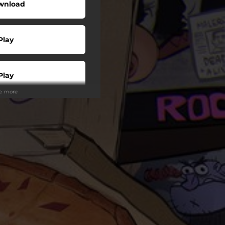
wnload
Play
Play
ee more
Play
Play