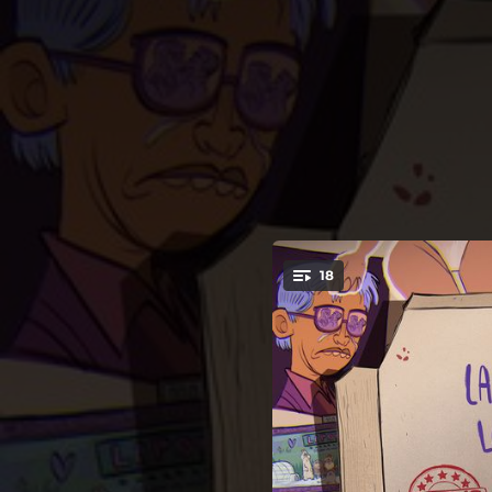
.
18
You're all set!
03:55
02:09
03:53
03:21