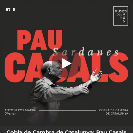
.
8
Festívola
You're all set!
04:23
Festívola
05:21
Sardana del Pelegrí
06:10
Festa Major a Vilafranca
05:52
Sardana en Do
07:21
Sant Martí del Canigó
05:26
El Pessebre. Preludi
00:54
El Pessebre. Apunt de Sardana
06:03
Ball dels Dimonis
Cobla de Cambra de Catalunya: Pau Casals