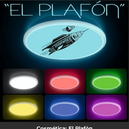
.
You're all set!
05:22
El Plafón
Cosmética: El Plafón