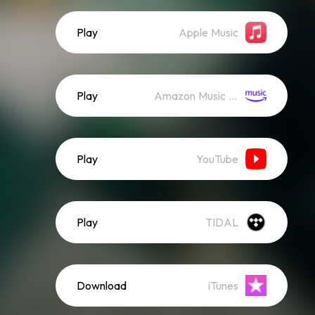
Play
Apple Music
Play
Amazon Music (Streaming)
Play
YouTube
Play
TIDAL
Download
iTunes