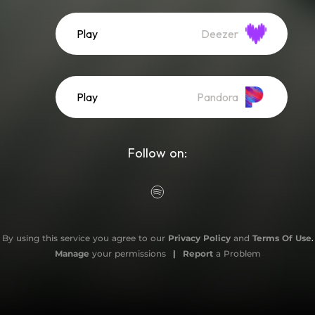
Play
Deezer
Play
Pandora
Follow on:
By using this service you agree to our
Privacy Policy
and
Terms Of Use
.
Manage
your permissions
|
Report
a Problem