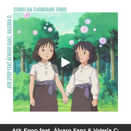
.
Como Ha Cambiado Todo (feat. Álvaro
Sanz & Valeria C)
You're all set!
04:03
Como Ha Cambiado Todo (feat. Álvaro Sanz & Valeria C)
Atk Epop feat. Álvaro Sanz & Valeria C: