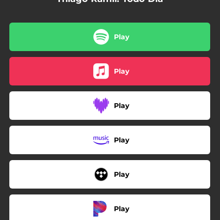
Play
Play
Play
Play
Play
Play