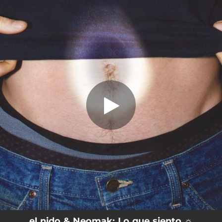
.
Lo que siento ☼
You're all set!
03:00
Lo que siento ☼
el nido & Neomak: Lo que siento ☼