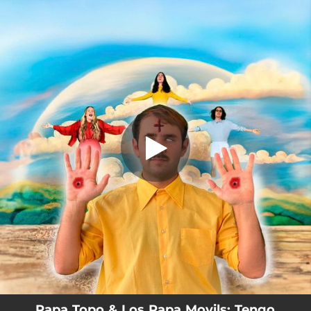
.
Tengo Estigmas En Las Manos (Señor)
You're all set!
03:51
Tengo Estigmas En Las Manos (Señor)
Papa Topo & Los Papa Movils: Tengo