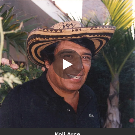
.
You're all set!
Koli Arce