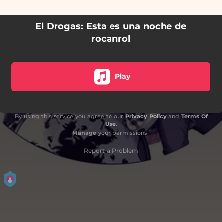
El Drogas: Esta es una noche de
rocanrol
Play
By using this service you agree to our
Privacy Policy
and
Terms Of
Use
.
Manage
your permissions
Report a Problem