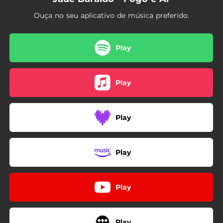
Ouça no seu aplicativo de música preferido.
Play
Play
Play
Play
Play
Play