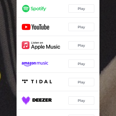
Me Fui
03:39
Play
Un Recuerdo Aparente
03:43
Hay Un Brillo
03:13
Play
Play
Play
Play
Play