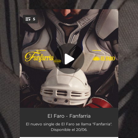
.
5
You're all set!
Fanfarria
02:24
El Faro - Fanfarria
El nuevo single de El Faro se llama "Fanfarria".
Jardín
03:07
Disponible el 20/06.