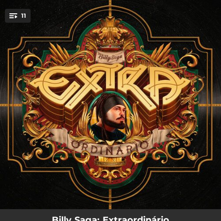
.
11
You're all set!
02:36
Tentaram Nos Parar
03:52
Ambigrama
04:14
Extraordinário
03:46
A Melhor Forma de Prever o Futuro
02:44
Da Rua Pra Lua
03:17
Conversa Sincera
02:18
Missão de Liberdade
03:28
Só Eu Sei
04:12
Viés do Código
Billy Saga: Extraordinário