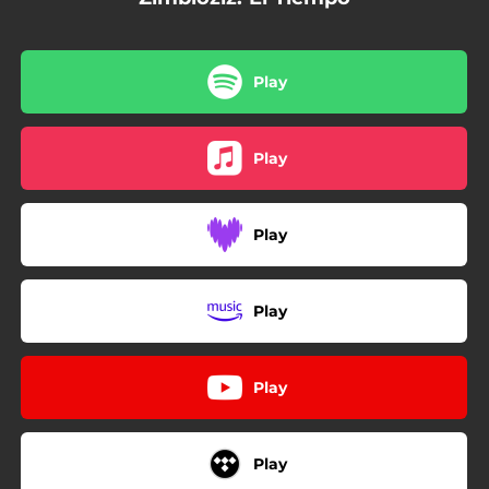
Play
Play
Play
Play
Play
Play