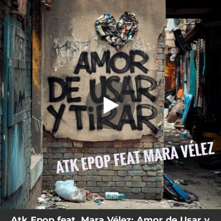
.
Amor de Usar y Tirar (feat. Mara
Vélez)
You're all set!
02:48
Amor de Usar y Tirar (feat. Mara Vélez)
Atk Epop feat. Mara Vélez: Amor de Usar y