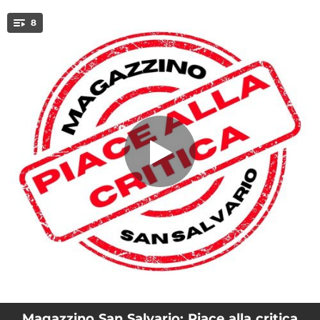
.
8
Piace alla critica
You're all set!
03:39
Piace alla critica
03:13
Ci vorrebbe un'App
04:41
Figlio
03:49
Cinquanta
04:07
L'ultima chiamata
04:12
Stare da cane
03:12
Funeral Party
03:28
Davanti a me
Magazzino San Salvario: Piace alla critica